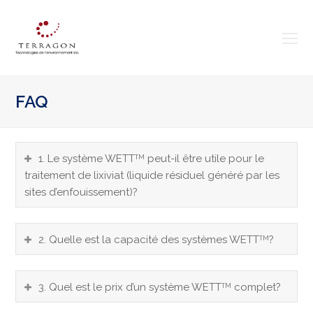
O
Mo
M
FAQ
1. Le système WETT
peut-il être utile pour le
TM
traitement de lixiviat (liquide résiduel généré par les
sites d’enfouissement)?
2. Quelle est la capacité des systèmes WETT
?
TM
3. Quel est le prix d’un système WETT
complet?
TM