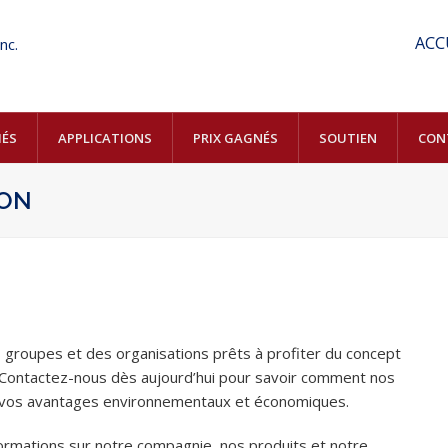
ACC
ÉS
APPLICATIONS
PRIX GAGNÉS
SOUTIEN
CON
ION
 groupes et des organisations prêts à profiter du concept
 Contactez-nous dès aujourd’hui pour savoir comment nos
r vos avantages environnementaux et économiques.
nformations sur notre compagnie, nos produits et notre